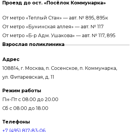
Проезд до ост. «Посёлок Коммунарка»
От метро
«Теплый Стан»
— авт. №
895
,
895к
От метро
«Бунинская аллея»
— авт. №
117
От метро
«Б-р Адм. Ушакова»
— авт. №
117
,
895
Взрослая поликлиника
Адрес
108814, г. Москва, п. Сосенское, п. Коммунарка,
ул. Фитаревская, д. 11
Режим работы
Пн-Пт с 08.00 до 20.00
Сб c 08.00 до 18.00
Телефоны
+7 (495) 817-83-06